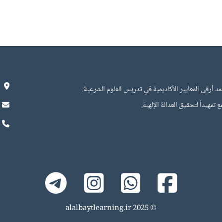
د أرقى المعايير الأكاديمية في تدريس العلوم الشرعية.
 ﺗﻤﻬﻴﺪاً ﻟﺘﺤﻘﻴﻖ اﻟﻌﺪاﻟﺔ اﻹﻟﻬﻴﺔ.
alalbaytlearning.ir
© 2025