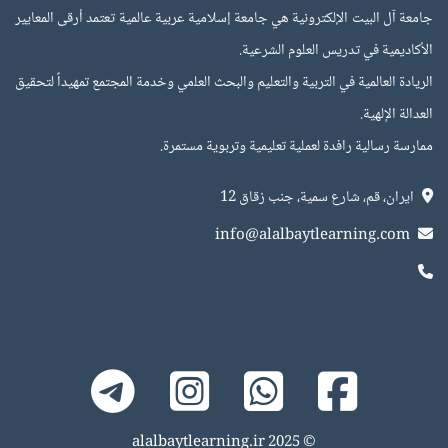
جامعة آل البيت الإلكترونية هي جامعة إسلامية عربية عالمية تعتمد أرقى المعايير
الأكاديمية في تدريس العلوم الشرعية.
اﻟﺮﻳﺎدة اﻟﻌﺎﻟﻤﻴﺔ في اﻟﺘﺮﺑﻴﺔ واﻟﺘﻌﻠﻴﻢ واﻟﺒﺤﺚ اﻟﻌﻠمي وﺧﺪﻣﺔ اﻟﻤﺠﺘﻤﻊ ﺗﻤﻬﻴﺪاً ﻟﺘﺤﻘﻴﻖ
اﻟﻌﺪاﻟﺔ اﻹﻟﻬﻴﺔ.
ﻣﻤﺎرﺳﺔ رﺳﺎﻟﻴﺔ راﻓﺪة ﻟﻌﻤﻠﻴﺔ ﺗﻌﻠﻴﻤﻴﺔ وﺗﺮﺑﻮﻳﺔ ﻣﺴﺘﻤﺮة.
ايران، قم، شارع سمية، جنب زقاق 12
info@alalbaytlearning.com
alalbaytlearning.ir
© 2025