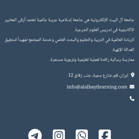
جامعة آل البيت الإلكترونية هي جامعة إسلامية عربية عالمية تعتمد أرقى المعايير
الأكاديمية في تدريس العلوم الشرعية.
اﻟﺮﻳﺎدة اﻟﻌﺎﻟﻤﻴﺔ في اﻟﺘﺮﺑﻴﺔ واﻟﺘﻌﻠﻴﻢ واﻟﺒﺤﺚ اﻟﻌﻠمي وﺧﺪﻣﺔ اﻟﻤﺠﺘﻤﻊ ﺗﻤﻬﻴﺪاً ﻟﺘﺤﻘﻴﻖ
اﻟﻌﺪاﻟﺔ اﻹﻟﻬﻴﺔ.
ﻣﻤﺎرﺳﺔ رﺳﺎﻟﻴﺔ راﻓﺪة ﻟﻌﻤﻠﻴﺔ ﺗﻌﻠﻴﻤﻴﺔ وﺗﺮﺑﻮﻳﺔ ﻣﺴﺘﻤﺮة.
ايران، قم، شارع سمية، جنب زقاق 12
info@alalbaytlearning.com