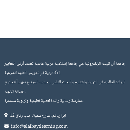
Blocks
Blocks
جامعة آل البيت الإلكترونية هي جامعة إسلامية عربية عالمية تعتمد أرقى المعايير
الأكاديمية في تدريس العلوم الشرعية.
اﻟﺮﻳﺎدة اﻟﻌﺎﻟﻤﻴﺔ في اﻟﺘﺮﺑﻴﺔ واﻟﺘﻌﻠﻴﻢ واﻟﺒﺤﺚ اﻟﻌﻠمي وﺧﺪﻣﺔ اﻟﻤﺠﺘﻤﻊ ﺗﻤﻬﻴﺪاً ﻟﺘﺤﻘﻴﻖ
اﻟﻌﺪاﻟﺔ اﻹﻟﻬﻴﺔ.
ﻣﻤﺎرﺳﺔ رﺳﺎﻟﻴﺔ راﻓﺪة ﻟﻌﻤﻠﻴﺔ ﺗﻌﻠﻴﻤﻴﺔ وﺗﺮﺑﻮﻳﺔ ﻣﺴﺘﻤﺮة.
ايران، قم، شارع سمية، جنب زقاق 12
info@alalbaytlearning.com