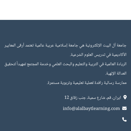
 البيت الإلكترونية هي جامعة إسلامية عربية عالمية تعتمد أرقى المعايير
ية في تدريس العلوم الشرعية.
اﻟﻌﺎﻟﻤﻴﺔ في اﻟﺘﺮﺑﻴﺔ واﻟﺘﻌﻠﻴﻢ واﻟﺒﺤﺚ اﻟﻌﻠمي وﺧﺪﻣﺔ اﻟﻤﺠﺘﻤﻊ ﺗﻤﻬﻴﺪاً ﻟﺘﺤﻘﻴﻖ
ﻹﻟﻬﻴﺔ.
ﺳﺎﻟﻴﺔ راﻓﺪة ﻟﻌﻤﻠﻴﺔ ﺗﻌﻠﻴﻤﻴﺔ وﺗﺮﺑﻮﻳﺔ ﻣﺴﺘﻤﺮة.
، قم، شارع سمية، جنب زقاق 12
info@alalbaytlearning.