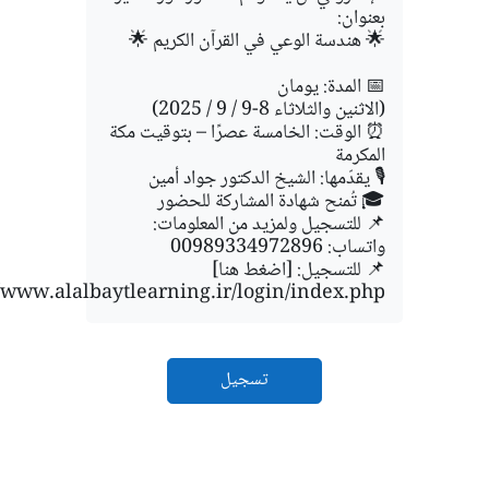
بعنوان:
🌟 هندسة الوعي في القرآن الكريم 🌟
📅 المدة: يومان
(الاثنين والثلاثاء 8-9 / 9 / 2025)
⏰ الوقت: الخامسة عصرًا – بتوقيت مكة
المكرمة
🎙️ يقدّمها: الشيخ الدكتور جواد أمين
🎓 تُمنح شهادة المشاركة للحضور
📌 للتسجيل ولمزيد من المعلومات:
واتساب: 00989334972896
📌 للتسجيل: [اضغط هنا]
https://www.alalbaytlearning.ir/login/index.php
تسجيل