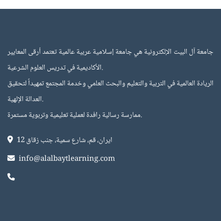
جامعة آل البيت الإلكترونية هي جامعة إسلامية عربية عالمية تعتمد أرقى المعايير
الأكاديمية في تدريس العلوم الشرعية.
اﻟﺮﻳﺎدة اﻟﻌﺎﻟﻤﻴﺔ في اﻟﺘﺮﺑﻴﺔ واﻟﺘﻌﻠﻴﻢ واﻟﺒﺤﺚ اﻟﻌﻠمي وﺧﺪﻣﺔ اﻟﻤﺠﺘﻤﻊ ﺗﻤﻬﻴﺪاً ﻟﺘﺤﻘﻴﻖ
اﻟﻌﺪاﻟﺔ اﻹﻟﻬﻴﺔ.
ﻣﻤﺎرﺳﺔ رﺳﺎﻟﻴﺔ راﻓﺪة ﻟﻌﻤﻠﻴﺔ ﺗﻌﻠﻴﻤﻴﺔ وﺗﺮﺑﻮﻳﺔ ﻣﺴﺘﻤﺮة.
ايران، قم، شارع سمية، جنب زقاق 12
info@alalbaytlearning.com