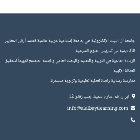
جامعة آل البيت الإلكترونية هي جامعة إسلامية عربية عالمية تعتمد أرقى المعايير
الأكاديمية في تدريس العلوم الشرعية.
اﻟﺮﻳﺎدة اﻟﻌﺎﻟﻤﻴﺔ في اﻟﺘﺮﺑﻴﺔ واﻟﺘﻌﻠﻴﻢ واﻟﺒﺤﺚ اﻟﻌﻠمي وﺧﺪﻣﺔ اﻟﻤﺠﺘﻤﻊ ﺗﻤﻬﻴﺪاً ﻟﺘﺤﻘﻴﻖ
اﻟﻌﺪاﻟﺔ اﻹﻟﻬﻴﺔ.
ﻣﻤﺎرﺳﺔ رﺳﺎﻟﻴﺔ راﻓﺪة ﻟﻌﻤﻠﻴﺔ ﺗﻌﻠﻴﻤﻴﺔ وﺗﺮﺑﻮﻳﺔ ﻣﺴﺘﻤﺮة.
ايران، قم، شارع سمية، جنب زقاق 12
info@alalbaytlearning.com